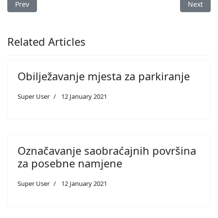
Previous article: Dopunske table IV-13, IV-14 i IV-15
Next arti
Prev
Next
Related Articles
Obilježavanje mjesta za parkiranje
Super User
12 January 2021
Označavanje saobraćajnih površina
za posebne namjene
Super User
12 January 2021