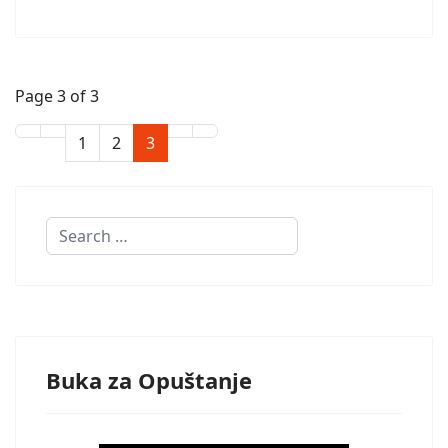
Page 3 of 3
1
2
3
Search
Buka za Opuštanje