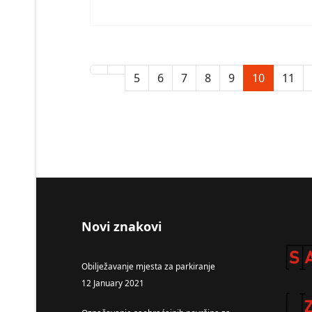
5
6
7
8
9
10
11
Novi znakovi
Obilježavanje mjesta za parkiranje
12 January 2021