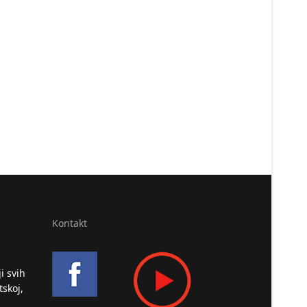
Kontakt
i svih
tskoj,