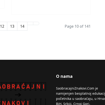
12
13
14
Page 10 of 141
O nama
SaobracajniZnakovi.Com je
namijenjen besplatnoj edukacij
početnika u saobraćaju, u Hrva
BiH, Srbiji, Crnoj Gori.