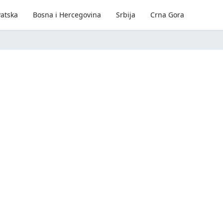
atska
Bosna i Hercegovina
Srbija
Crna Gora