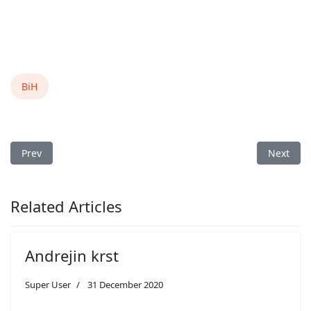
BiH
Previous article: Obilježavanje uređaja za smirivanje saobraća
Next arti
Prev
Next
Related Articles
Andrejin krst
Super User
31 December 2020