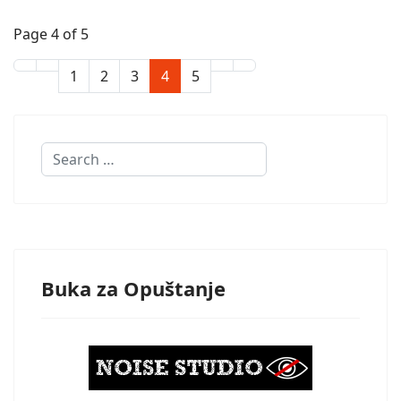
Page 4 of 5
1
2
3
4
5
Search
Buka za Opuštanje