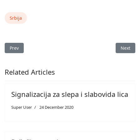
Srbija
Previous article: Oznake na kolovozu - autobusko stajalište
Next arti
Prev
Next
Related Articles
Signalizacija za slepa i slabovida lica
Super User
24 December 2020